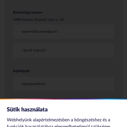
Bűvösvölgy Sopron
9400 Sopron, Kossuth Lajos u. 24.
sopron@buvosvolgy.hu
+36 99 518 517
Sajtóügyek
sajto@nmhh.hu
Sütik használata
Webhelyünk alapértelmezésben a böngészéshez és a
funkciók használatához elengedhetetlenül szükséges