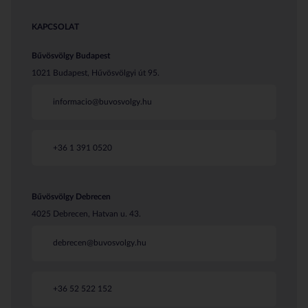
KAPCSOLAT
Bűvösvölgy Budapest
1021 Budapest, Hűvösvölgyi út 95.
informacio@buvosvolgy.hu
+36 1 391 0520
Bűvösvölgy Debrecen
4025 Debrecen, Hatvan u. 43.
debrecen@buvosvolgy.hu
+36 52 522 152