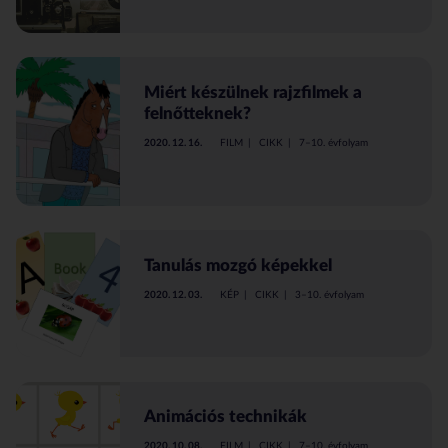
Miért készülnek rajzfilmek a
felnőtteknek?
2020. 12. 16.
FILM
CIKK
7–10. évfolyam
Tanulás mozgó képekkel
2020. 12. 03.
KÉP
CIKK
3–10. évfolyam
Animációs technikák
2020. 10. 08.
FILM
CIKK
7–10. évfolyam