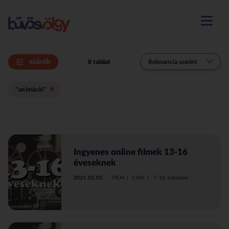
menü m
szűrők
8 találat
"animáció"
Ingyenes online filmek 13-16
éveseknek
2021. 02. 03.
FILM
CIKK
7–10. évfolyam