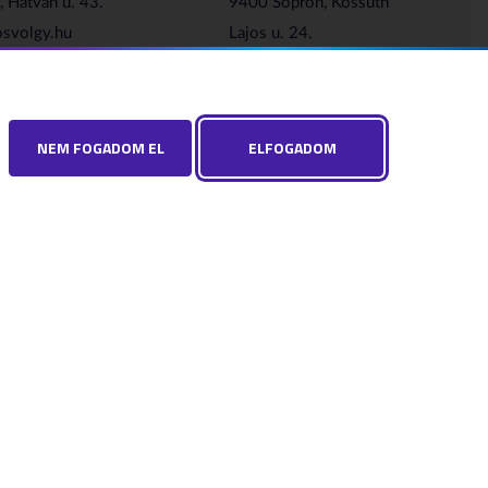
 Hatvan u. 43.
9400 Sopron, Kossuth
svolgy.hu
Lajos u. 24.
2
sopron@buvosvolgy.hu
+36 99 518 517
NEM FOGADOM EL
ELFOGADOM
Adatkezelési nyilatkozat
Adatvédelmi beállítások