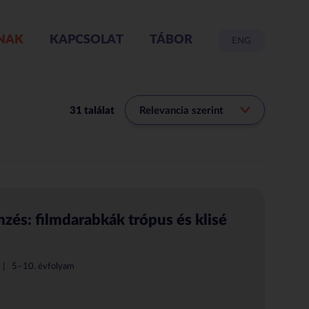
NAK
KAPCSOLAT
TÁBOR
ENG
31 találat
zés: filmdarabkák trópus és klisé
5–10. évfolyam