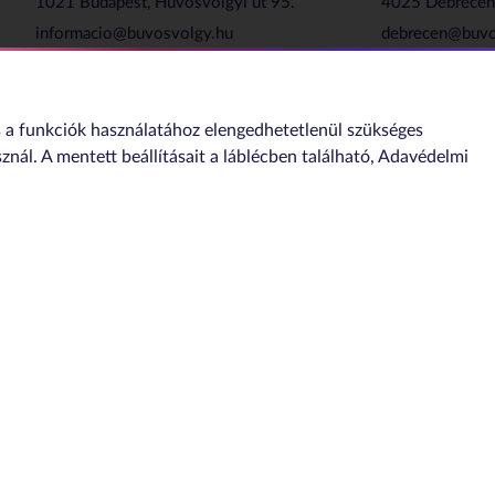
1021 Budapest, Hűvösvölgyi út 95.
4025 Debrecen,
informacio@buvosvolgy.hu
debrecen@buvo
+36 1 391 0520
+36 52 522 15
a funkciók használatához elengedhetetlenül szükséges
Sajtóügyek
sznál. A mentett beállításait a láblécben található,
Adavédelmi
sajto@nmhh.hu
Impresszum
Szerzői jogok