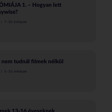
IÁJA 1. – Hogyan lett
nywise?
7–10. évfolyam
 nem tudnál filmek nélkül
5–10. évfolyam
ilmek 13-16 éveseknek