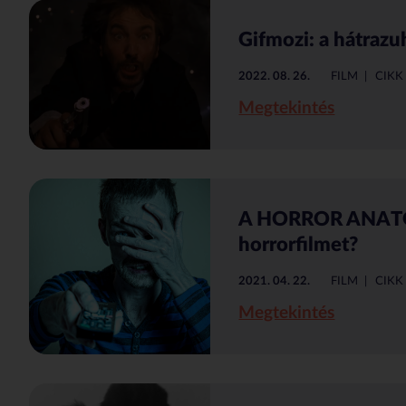
Gifmozi: a hátraz
2022. 08. 26.
FILM
CIKK
Megtekintés
A HORROR ANATÓM
horrorfilmet?
2021. 04. 22.
FILM
CIKK
Megtekintés