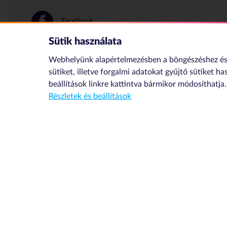
Facebook
Sütik használata
Instagram
Webhelyünk alapértelmezésben a böngészéshez és 
sütiket, illetve forgalmi adatokat gyűjtő sütiket ha
beállítások
linkre kattintva bármikor módosíthatja.
Facebook Messenger
Részletek és beállítások
© 2020 NMHH Minden jog fenntartva | Tárhelyszolgáltató: NMHH