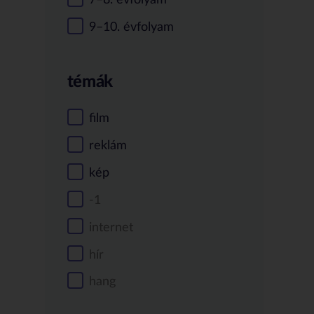
9–10. évfolyam
témák
film
reklám
kép
-1
internet
hír
hang