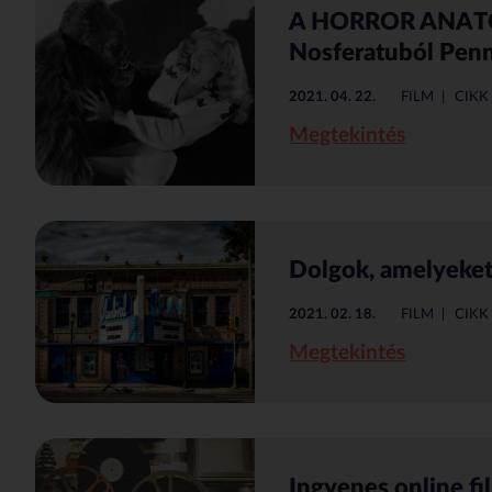
A HORROR ANATÓM
Nosferatuból Pen
2021. 04. 22.
FILM
CIKK
Megtekintés
Dolgok, amelyeket
2021. 02. 18.
FILM
CIKK
Megtekintés
Ingyenes online f