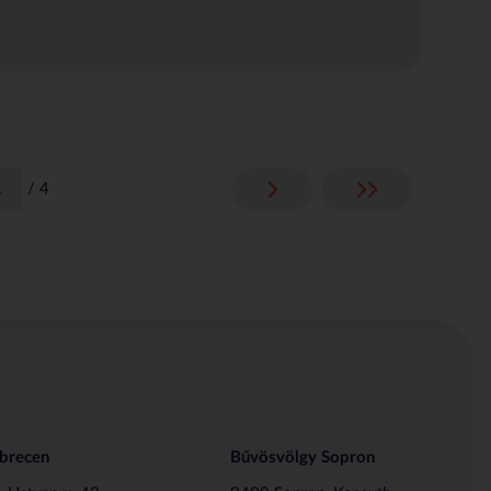
/
4
brecen
Bűvösvölgy Sopron