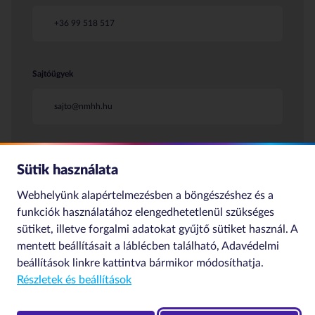
+36 99 518 517
Sajtóügyek
sajto@nmhh.hu
Sütik használata
Webhelyünk alapértelmezésben a böngészéshez és a
funkciók használatához elengedhetetlenül szükséges
sütiket, illetve forgalmi adatokat gyűjtő sütiket használ. A
© 2020 NMHH Minden jog
Impresszum
Szerzői jogok
mentett beállításait a láblécben található,
Adavédelmi
fenntartva | Tárhelyszolgáltató:
Adatkezelési nyilatkozat
NMHH
beállítások
linkre kattintva bármikor módosíthatja.
Részletek és beállítások
Adatvédelmi beállítások