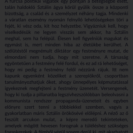
A furcsa politikai vígjáték egy pontján a betegségbe esett,
talán haldokló Sztálin ágya körül gyűlik össze a központi
bizottság, a család és a személyzet néhány tagja. Mindenki
a váratlan esemény nyomán felnyíló lehetőségeken töri a
fejét, ki vész oda, kit hoz helyzetbe. Vigyázniuk kell, hogy
viselkedésük ne legyen visszás sem akkor, ha Sztálin
meghal, sem ha felépül. Élesen kell figyelniük magukat és
egymást is, mert minden hiba az életükbe kerülhet. A
szélütéstől megnémult diktátor egy festményre mutat, de
elmondani nem tudja, hogy mit szeretne. A társaság
egyöntetűen a festmény felé fordul, és ez ad rá lehetőséget,
hogy mi pedig a festmény felől nézzünk rájuk. Itt nem
kapunk egyenként közeliket a szereplőkről, csoportban
tanulmányozhatjuk őket, ahogy ünnepélyes képmutatással
igyekeznek megfejteni a festmény üzenetét. Versengenek,
hogy ki tudja a pillanatba legszívhezszólóbban beleolvasni a
kommunista rendszer propaganda-üzeneteit és egyben
előnyre szert tenni a többiekkel szemben, vagyis a
gyakorlatban máris Sztálin örökösévé előlépni. A néző az ő
feszült arcukon mulat, a képre meredő tekinteteken,
amelyek mögött hevesen forognak a túléléshez szükséges
fogaskerekek. A filmből végül sosem derül ki, mit akarhatott