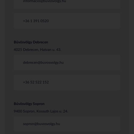
informacio@buvosvolgy.hu
+36 1 391 0520
Bűvösvölgy Debrecen
4025 Debrecen, Hatvan u. 43.
debrecen@buvosvolgy.hu
+36 52 522 152
Bűvösvölgy Sopron
9400 Sopron, Kossuth Lajos u. 24.
sopron@buvosvolgy.hu