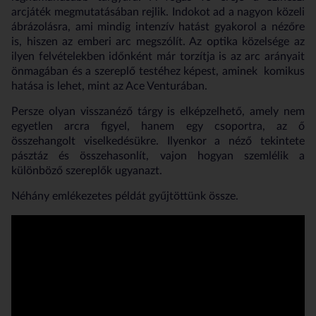
arcjáték megmutatásában rejlik. Indokot ad a nagyon közeli
ábrázolásra, ami mindig intenzív hatást gyakorol a nézőre
is, hiszen az emberi arc megszólít. Az optika közelsége az
ilyen felvételekben időnként már torzítja is az arc arányait
önmagában és a szereplő testéhez képest, aminek komikus
hatása is lehet, mint az Ace Venturában.
Persze olyan visszanéző tárgy is elképzelhető, amely nem
egyetlen arcra figyel, hanem egy csoportra, az ő
összehangolt viselkedésükre. Ilyenkor a néző tekintete
pásztáz és összehasonlít, vajon hogyan szemlélik a
különböző szereplők ugyanazt.
Néhány emlékezetes példát gyűjtöttünk össze.