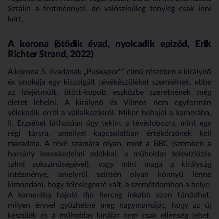
Sztálin a festménnyel, de valószínűleg tényleg csak inni
kért.
A korona (ötödik évad, nyolcadik epizód,
Erik
Richter Strand,
2022)
A korona 5. évadának „Puskapor"” című részében a királynő
és unokája egy kiszolgált tévékészüléket szemlélnek, ebbe
az idejétmúlt, ütött-kopott eszközbe szeretnének még
életet lehelni. A királynő és Vilmos nem egyformán
vélekedik erről a vállalkozásról. Mikor behajol a kamerába,
II. Erzsébet láthatóan úgy tekint a tévédobozra, mint egy
régi társra, amellyel kapcsolatban értékőrzőnek kell
maradnia. A tévé számára olyan, mint a BBC (szemben a
harsány kereskedelmi adókkal, a műholdas televíziózás
talmi sokszínűségével), vagy mint maga a királyság
intézménye, amelyről szintén olyan könnyű lenne
kimondani, hogy feleslegessé vált, a szemétdombon a helye.
A kamerába hajoló ifjú herceg inkább azon tűnődhet,
milyen érvvel győzhetné meg nagymamáját, hogy az új
készülék és a műholdas kínálat nem csak ellenség lehet.