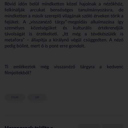
Rövid időn belül mindketten közel hajolnak a nézőkhöz,
felkínálják arcukat bensőséges tanulmányozásra, de
mindketten a másik szereplő világának szóló érveken törik a
fejüket. A „visszanéző tárgy”-megoldás alkalmazása így
személyes közelségüket és kulturális értékrendjük
távolságát is érzékelteti. „Itt még a tévékészülék is
metafora” – állapítja a királynő végül csüggedten. A néző
pedig bólint, mert ő is pont erre gondolt.
Ti emlékeztek még visszanéző tárgyra a kedvenc
filmjeitekből?
FILM
GIF