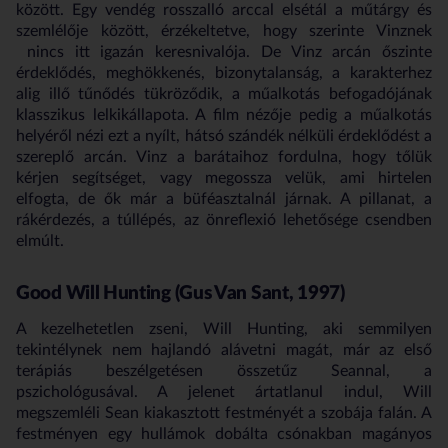
között. Egy vendég rosszalló arccal elsétál a műtárgy és
szemlélője között, érzékeltetve, hogy szerinte Vinznek
nincs itt igazán keresnivalója. De Vinz arcán őszinte
érdeklődés, meghökkenés, bizonytalanság, a karakterhez
alig illő tűnődés tükröződik, a műalkotás befogadójának
klasszikus lelkikállapota. A film nézője pedig a műalkotás
helyéről nézi ezt a nyílt, hátsó szándék nélküli érdeklődést a
szereplő arcán. Vinz a barátaihoz fordulna, hogy tőlük
kérjen segítséget, vagy megossza velük, ami hirtelen
elfogta, de ők már a büféasztalnál járnak. A pillanat, a
rákérdezés, a túllépés, az önreflexió lehetősége csendben
elmúlt.
Good Will Hunting (Gus Van Sant, 1997)
A kezelhetetlen zseni, Will Hunting, aki semmilyen
tekintélynek nem hajlandó alávetni magát, már az első
terápiás beszélgetésen összetűz Seannal, a
pszichológusával. A jelenet ártatlanul indul, Will
megszemléli Sean kiakasztott festményét a szobája falán. A
festményen egy hullámok dobálta csónakban magányos