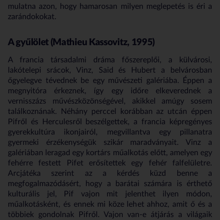
mulatna azon, hogy hamarosan milyen meglepetés is éri a
zarándokokat.
A gyűlölet (Mathieu Kassovitz, 1995)
A francia társadalmi dráma főszereplői, a külvárosi,
lakótelepi srácok, Vinz, Said és Hubert a belvárosban
őgyelegve tévednek be egy művészeti galériába. Éppen a
megnyitóra érkeznek, így egy időre elkeverednek a
vernisszázs művészközönségével, akikkel amúgy sosem
találkoznának. Néhány perccel korábban az utcán éppen
Pifről és Herculesről beszélgettek, a francia képregényes
gyerekkultúra ikonjairól, megvillantva egy pillanatra
gyermeki érzékenységük szikár maradványait. Vinz a
galériában leragad egy kortárs műalkotás előtt, amelyen egy
fehérre festett Pifet erősítettek egy fehér falfelületre.
Arcjátéka szerint az a kérdés küzd benne a
megfogalmazódásért, hogy a barátai számára is érthető
kulturális jel, Pif vajon mit jelenthet ilyen módon,
műalkotásként, és ennek mi köze lehet ahhoz, amit ő és a
többiek gondolnak Pifről. Vajon van-e átjárás a világaik