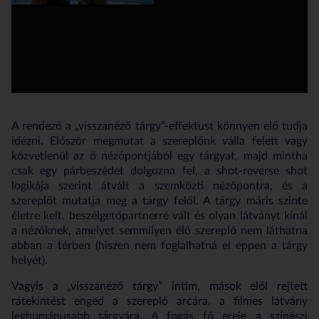
A rendező a „visszanéző tárgy”-effektust könnyen elő tudja
idézni. Először megmutat a szereplőnk válla felett vagy
közvetlenül az ő nézőpontjából egy tárgyat, majd mintha
csak egy párbeszédet dolgozna fel, a shot-reverse shot
logikája szerint átvált a szemközti nézőpontra, és a
szereplőt mutatja meg a tárgy felől. A tárgy máris szinte
életre kelt, beszélgetőpartnerré vált és olyan látványt kínál
a nézőknek, amelyet semmilyen élő szereplő nem láthatna
abban a térben (hiszen nem foglalhatná el éppen a tárgy
helyét).
Vagyis a „visszanéző tárgy” intim, mások elől rejtett
rátekintést enged a szereplő arcára, a filmes látvány
leghumánusabb tárgyára. A fogás fő ereje a színészi