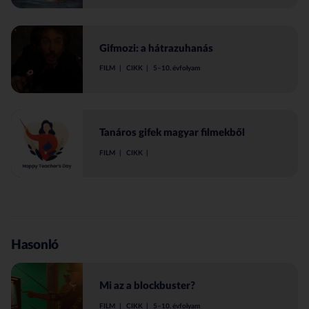
Gifmozi: a hátrazuhanás
FILM
CIKK
5–10. évfolyam
Tanáros gifek magyar filmekből
FILM
CIKK
Hasonló
Mi az a blockbuster?
FILM
CIKK
5–10. évfolyam