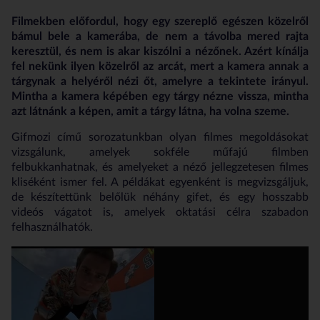
Filmekben előfordul, hogy egy szereplő egészen közelről
bámul bele a kamerába, de nem a távolba mered rajta
keresztül, és nem is akar kiszólni a nézőnek. Azért kínálja
fel nekünk ilyen közelről az arcát, mert a kamera annak a
tárgynak a helyéről nézi őt, amelyre a tekintete irányul.
Mintha a kamera képében egy tárgy nézne vissza, mintha
azt látnánk a képen, amit a tárgy látna, ha volna szeme.
Gifmozi című sorozatunkban olyan filmes megoldásokat
vizsgálunk, amelyek sokféle műfajú filmben
felbukkanhatnak, és amelyeket a néző jellegzetesen filmes
kliséként ismer fel. A példákat egyenként is megvizsgáljuk,
de készítettünk belőlük néhány gifet, és egy hosszabb
videós vágatot is, amelyek oktatási célra szabadon
felhasználhatók.