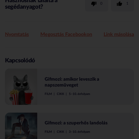
Hasznosnak találta a
0
1
segédanyagot?
Nyomtatás
Megosztás Facebookon
Link másolása
Kapcsolódó
Gifmozi: amikor leveszik a
napszemüveget
FILM
CIKK
5–10. évfolyam
Gifmozi: a szuperhős landolás
FILM
CIKK
3–10. évfolyam