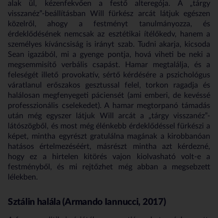
alak ül, kézenfekvően a festő alteregója. A „tárgy
visszanéz”-beállításban Will fürkész arcát látjuk egészen
közelről, ahogy a festményt tanulmányozza, és
érdeklődésének nemcsak az esztétikai ítélőkedv, hanem a
személyes kíváncsiság is irányt szab. Tudni akarja, kicsoda
Sean igazából, mi a gyenge pontja, hová viheti be neki a
megsemmisítő verbális csapást. Hamar megtalálja, és a
feleségét illető provokatív, sértő kérdésére a pszichológus
váratlanul erőszakos gesztussal felel, torkon ragadja és
halálosan megfenyegeti páciensét (ami emberi, de kevéssé
professzionális cselekedet). A hamar megtorpanó támadás
után még egyszer látjuk Will arcát a „tárgy visszanéz”-
látószögből, és most még élénkebb érdeklődéssel fürkészi a
képet, mintha egyrészt gratulálna magának a kirobbanóan
hatásos értelmezéséért, másrészt mintha azt kérdezné,
hogy ez a hirtelen kitörés vajon kiolvasható volt-e a
festményből, és mi rejtőzhet még abban a megsebzett
lélekben.
Sztálin halála (Armando Iannucci, 2017)