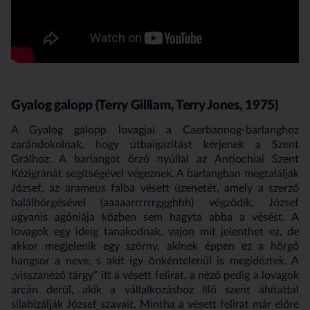
Gyalog galopp (Terry Gilliam, Terry Jones, 1975)
A Gyalog galopp lovagjai a Caerbannog-barlanghoz
zarándokolnak, hogy útbaigazítást kérjenek a Szent
Grálhoz. A barlangot őrző nyúllal az Antiochiai Szent
Kézigránát segítségével végeznek. A barlangban megtalálják
József, az arameus falba vésett üzenetét, amely a szerző
halálhörgésével (aaaaarrrrrrggghhh) végződik, József
ugyanis agóniája közben sem hagyta abba a vésést. A
lovagok egy ideig tanakodnak, vajon mit jelenthet ez, de
akkor megjelenik egy szörny, akinek éppen ez a hörgő
hangsor a neve, s akit így önkéntelenül is megidéztek. A
„visszanéző tárgy” itt a vésett felirat, a néző pedig a lovagok
arcán derül, akik a vállalkozáshoz illő szent áhítattal
silabizálják József szavait. Mintha a vésett felirat már előre