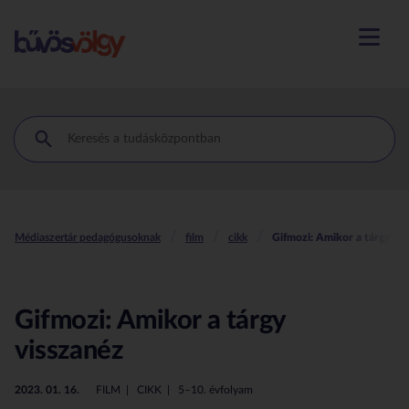
menü m
Médiaszertár pedagógusoknak
film
cikk
Gifmozi: Amikor a tárgy vis
Gifmozi: Amikor a tárgy
visszanéz
2023. 01. 16.
FILM
CIKK
5–10. évfolyam