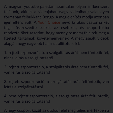
A magyar youtuberpalettán számtalan olyan influenszert
találunk, akinek a videójában (vagy videóiban) valamilyen
formában felbukkant Bongo. A megjelenítés módja azonban
igen eltérő volt. A
Your Choice
nevű kritikus csatorna két
tagja összeszedte ezeket az eseteket, és csoportokba
rendezte őket aszerint, hogy mennyire (nem) feleltek meg a
fizetett tartalmak követelményeinek. A megvizsgált videók
alapján négy nagyobb halmazt állítottak fel:
1. rejtett szponzoráció,
a szolgáltatás árát nem tüntetik fel
,
nincs leírás a szolgáltatásról
2. rejtett szponzoráció,
a szolgáltatás árát nem tüntetik fel
,
van leírás a szolgáltatásról
3. rejtett szponzoráció,
a szolgáltatás árát feltüntetik
, van
leírás a szolgáltatásról
4. nem rejtett szponzoráció,
a szolgáltatás árát feltüntetik
,
van leírás a szolgáltatásról
A négy csoport közül az utolsó felel meg teljes mértékben a