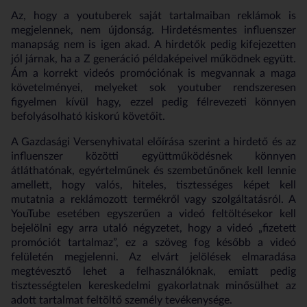
Az, hogy a youtuberek saját tartalmaiban reklámok is
megjelennek, nem újdonság. Hirdetésmentes influenszer
manapság nem is igen akad. A hirdetők pedig kifejezetten
jól járnak, ha a Z generáció példaképeivel működnek együtt.
Ám a korrekt videós promóciónak is megvannak a maga
követelményei, melyeket sok youtuber rendszeresen
figyelmen kívül hagy, ezzel pedig félrevezeti könnyen
befolyásolható kiskorú követőit.
A Gazdasági Versenyhivatal előírása szerint a hirdető és az
influenszer közötti együttműködésnek könnyen
átláthatónak, egyértelműnek és szembetűnőnek kell lennie
amellett, hogy valós, hiteles, tisztességes képet kell
mutatnia a reklámozott termékről vagy szolgáltatásról. A
YouTube esetében egyszerűen a videó feltöltésekor kell
bejelölni egy arra utaló négyzetet, hogy a videó
„
fizetett
promóciót tartalmaz
”
, ez a szöveg fog később a videó
felületén megjelenni. Az elvárt jelölések elmaradása
megtévesztő lehet a felhasználóknak, emiatt pedig
tisztességtelen kereskedelmi gyakorlatnak minősülhet az
adott tartalmat feltöltő személy tevékenysége.