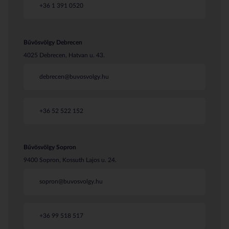
+36 1 391 0520
Bűvösvölgy Debrecen
4025 Debrecen, Hatvan u. 43.
debrecen@buvosvolgy.hu
+36 52 522 152
Bűvösvölgy Sopron
9400 Sopron, Kossuth Lajos u. 24.
sopron@buvosvolgy.hu
+36 99 518 517