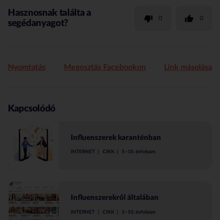
Hasznosnak találta a
0
0
segédanyagot?
Nyomtatás
Megosztás Facebookon
Link másolása
Kapcsolódó
Influenszerek karanténban
INTERNET
CIKK
5–10. évfolyam
Influenszerekről általában
INTERNET
CIKK
5–10. évfolyam