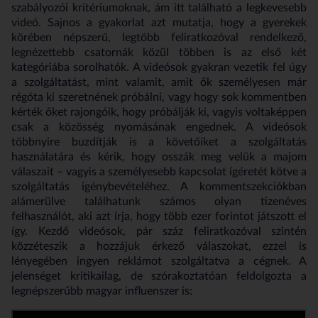
szabályozói kritériumoknak, ám itt található a legkevesebb
videó. Sajnos a gyakorlat azt mutatja, hogy a gyerekek
körében népszerű, legtöbb feliratkozóval rendelkező,
legnézettebb csatornák közül többen is az első két
kategóriába sorolhatók. A videósok gyakran vezetik fel úgy
a szolgáltatást, mint valamit, amit ők személyesen már
régóta ki szeretnének próbálni, vagy hogy sok kommentben
kérték őket rajongóik, hogy próbálják ki, vagyis voltaképpen
csak a közösség nyomásának engednek. A videósok
többnyire buzdítják is a követőiket a szolgáltatás
használatára és kérik, hogy osszák meg velük a majom
válaszait
–
vagyis a személyesebb kapcsolat ígéretét kötve a
szolgáltatás igénybevételéhez. A kommentszekciókban
alámerülve találhatunk számos olyan tizenéves
felhasználót, aki azt írja, hogy több ezer forintot játszott el
így. Kezdő videósok, pár száz feliratkozóval szintén
közzéteszik a hozzájuk érkező válaszokat, ezzel is
lényegében ingyen reklámot szolgáltatva a cégnek. A
jelenséget kritikailag, de szórakoztatóan feldolgozta a
legnépszerűbb magyar influenszer is: