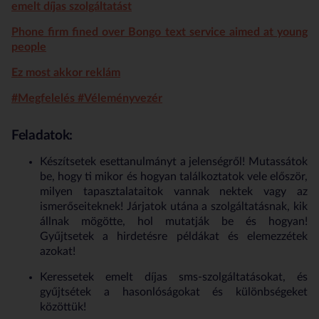
emelt díjas szolgáltatást
Phone firm fined over Bongo text service aimed at young
people
Ez most akkor reklám
#Megfelelés #Véleményvezér
Feladatok:
Készítsetek esettanulmányt a jelenségről! Mutassátok
be, hogy ti mikor és hogyan találkoztatok vele először,
milyen tapasztalataitok vannak nektek vagy az
ismerőseiteknek! Járjatok utána a szolgáltatásnak, kik
állnak mögötte, hol mutatják be és hogyan!
Gyűjtsetek a hirdetésre példákat és elemezzétek
azokat!
Keressetek emelt díjas sms-szolgáltatásokat, és
gyűjtsétek a hasonlóságokat és különbségeket
közöttük!