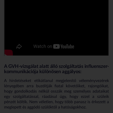
A GVH-vizsgálat alatt álló szolgáltatás influenszer-
kommunikációja különösen aggályos:
A hirdetéseket etikátlanul megjelenítő véleményvezérek
lényegében arra buzdítják fiatal követőiket, rajongóikat,
hogy gondolkodás nélkül osszák meg személyes adataikat
egy szolgáltatással, ráadásul úgy, hogy ezzel a szüleik
pénzét költik. Nem véletlen, hogy több panasz is érkezett a
meglepett és aggódó szülőktől a hatóságokhoz.