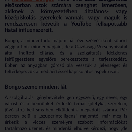
elsősorban azok számára csenghet ismerősen,
akiknek a környezetében általános- vagy
középiskolás gyerekek vannak, vagy maguk is
rendszeresen követik a YouTube felkapottabb
fiatal influenszereit.
Bongo, a mindentudó majom pár éve szélvészként söpört
végig a tinik mindennapjain, de a Gazdasági Versenyhivatal
által indított eljárás, és a szolgáltatás ideiglenes
felfüggesztése egyelőre berekesztette a terjeszkedést.
Ebben az anyagban górcső alá vesszük a jelenséget és
feltérképezzük a médiaértéssel kapcsolatos aspektusait.
Bongo szeme mindent lát
A szolgáltatás igénybevétele igen egyszerű, egy nevet, egy
várost és a bennünket érdeklő témát (pletyka, szerelem,
jövő stb.) kell sms-ben elküldeni a megadott számra. Pár
percen belül a
„szuperintelligens”
majomtól már meg is
érkezik a vicces, személyre szabott információkat
tartalmazó üzenet, és mindenki elhűlve kérdezi, hogy
„de