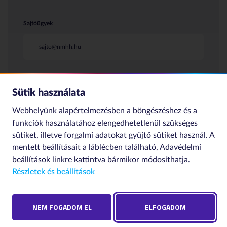
Sajtóügyek
sajto@nmhh.hu
Sütik használata
Webhelyünk alapértelmezésben a böngészéshez és a
funkciók használatához elengedhetetlenül szükséges
sütiket, illetve forgalmi adatokat gyűjtő sütiket használ. A
© 2020 NMHH Minden jog
Impresszum
Szerzői jogok
mentett beállításait a láblécben található,
Adavédelmi
fenntartva | Tárhelyszolgáltató:
Adatkezelési nyilatkozat
NMHH
beállítások
linkre kattintva bármikor módosíthatja.
Részletek és beállítások
Adatvédelmi beállítások
NEM FOGADOM EL
ELFOGADOM