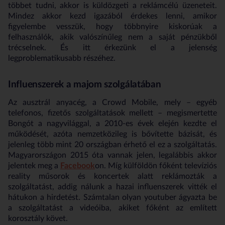
többet tudni, akkor is küldözgeti a reklámcélú üzeneteit.
Mindez akkor kezd igazából érdekes lenni, amikor
figyelembe vesszük, hogy többnyire kiskorúak a
felhasználók, akik valószínűleg nem a saját pénzükből
trécselnek. És itt érkezünk el a jelenség
legproblematikusabb részéhez.
Influenszerek a majom szolgálatában
Az ausztrál anyacég, a Crowd Mobile, mely
–
egyéb
telefonos, fizetős szolgáltatások mellett
–
megismertette
Bongót a nagyvilággal, a 2010-es évek elején kezdte el
működését, azóta nemzetközileg is bővítette bázisát, és
jelenleg több mint 20 országban érhető el ez a szolgáltatás.
Magyarországon 2015 óta vannak jelen, legalábbis akkor
jelentek meg a
Facebook
on. Míg külföldön főként televíziós
reality műsorok és koncertek alatt reklámozták a
szolgáltatást, addig nálunk a hazai influenszerek vitték el
hátukon a hirdetést. Számtalan olyan youtuber ágyazta be
a szolgáltatást a videóiba, akiket főként az említett
korosztály követ.