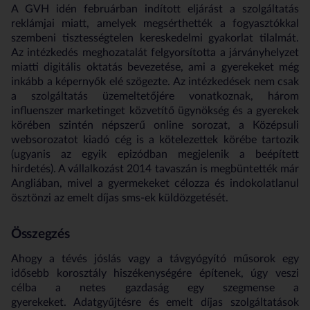
A GVH idén februárban indított eljárást a szolgáltatás
reklámjai miatt, amelyek megsérthették a fogyasztókkal
szembeni tisztességtelen kereskedelmi gyakorlat tilalmát.
Az intézkedés meghozatalát felgyorsította a járványhelyzet
miatti digitális oktatás bevezetése, ami a gyerekeket még
inkább a képernyők elé szögezte. Az intézkedések nem csak
a szolgáltatás üzemeltetőjére vonatkoznak, három
influenszer marketinget közvetítő ügynökség és a gyerekek
körében szintén népszerű online sorozat, a Középsuli
websorozatot kiadó cég is a kötelezettek körébe tartozik
(ugyanis az egyik epizódban megjelenik a beépített
hirdetés). A vállalkozást 2014 tavaszán is megbüntették már
Angliában, mivel a gyermekeket célozza és indokolatlanul
ösztönzi az emelt díjas sms-ek küldözgetését.
Összegzés
Ahogy a tévés jóslás vagy a távgyógyító műsorok egy
idősebb korosztály hiszékenységére építenek, úgy veszi
célba a netes gazdaság egy szegmense a
gyerekeket. Adatgyűjtésre és emelt díjas szolgáltatások