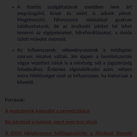
A fizetős szolgáltatások esetében nem árt
megvizsgálni, kinek és miért is adunk pénzt.
Megtévesztő, félrevezető oldalakkal gyakran
találkozhatunk, de az árulkodó jeleket fel lehet
ismerni: az elgépeléseket, félrefordításokat, a sietős
üzleti művelet nyomait.
Az influenszerek, véleményvezérek a médiapiac
szerves részévé váltak, ám éppen a bevételszerzés
vágya vezethet náluk is a minőség, sőt a jogszerűség
feladásához. Érdemes elgondolkodni azon, milyen
extra felelősséget visel az influenszeer, ha kiskorúak a
követői.
Források:
A youtuberek kalandjai a promóciókkal
Ne kérdezd a majmot, mert nem lesz olcsó
A GVH ideiglenesen felfüggesztette a Kérdezd Bongót