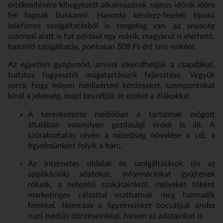
értékesítésére kihegyezett alkalmazások sajnos időről időre
fel fognak bukkanni. Hasonló kérdezz-felelek típusú
telefonos szolgáltatásból is rengeteg van, az anyacég
szárnyai alatt is fut például egy másik, magyarul is elérhető,
hasonló szolgáltatás, pontosan 508 Ft-ért sms-enként.
Az egyetlen gyógymód, amivel elkerülhetjük a csapdákat,
tudatos fogyasztói magatartásunk fejlesztése. Vegyük
sorra, hogy milyen médiaértési kérdéseket, szempontokat
kínál a jelenség, majd beszéljük át ezeket a diákokkal.
A kereskedelmi médiában a tartalmak mögött
általában valamilyen gazdasági érdek is áll. A
szórakoztatás révén a nézettség növelése a cél, a
figyelmünkért folyik a harc.
Az internetes oldalak és szolgáltatások (és az
applikációk) adatokat, információkat gyűjtenek
rólunk, a netezési szokásainkról, melyeket főként
marketinges célzattal oszthatnak meg harmadik
felekkel. Nemcsak a figyelmünket bocsátjuk áruba
napi médiás döntéseinkkel, hanem az adatainkat is.