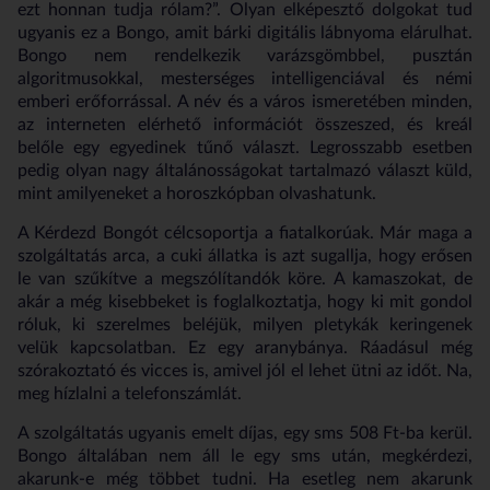
ezt honnan tudja rólam?”
. Olyan elképesztő dolgokat tud
ugyanis ez a Bongo, amit bárki digitális lábnyoma elárulhat.
Bongo nem rendelkezik varázsgömbbel, pusztán
algoritmusokkal, mesterséges intelligenciával és némi
emberi erőforrással. A név és a város ismeretében minden,
az interneten elérhető információt összeszed, és kreál
belőle egy egyedinek tűnő választ. Legrosszabb esetben
pedig olyan nagy általánosságokat tartalmazó választ küld,
mint amilyeneket a horoszkópban olvashatunk.
A Kérdezd Bongót célcsoportja a fiatalkorúak. Már maga a
szolgáltatás arca, a cuki állatka is azt sugallja, hogy erősen
le van szűkítve a megszólítandók köre. A kamaszokat, de
akár a még kisebbeket is foglalkoztatja, hogy ki mit gondol
róluk, ki szerelmes beléjük, milyen pletykák keringenek
velük kapcsolatban. Ez egy aranybánya. Ráadásul még
szórakoztató és vicces is, amivel jól el lehet ütni az időt. Na,
meg hízlalni a telefonszámlát.
A szolgáltatás ugyanis emelt díjas, egy sms 508 Ft-ba kerül.
Bongo általában nem áll le egy sms után, megkérdezi,
akarunk-e még többet tudni. Ha esetleg nem akarunk