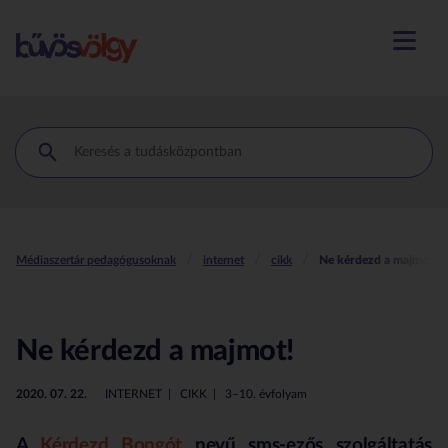
menü m
Médiaszertár pedagógusoknak
internet
cikk
Ne kérdezd a majmot!
Ne kérdezd a majmot!
2020. 07. 22.
INTERNET
CIKK
3–10. évfolyam
A
Kérdezd Bongót
nevű sms-ezős szolgáltatás