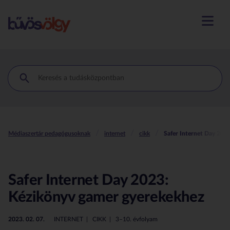
menü m
Médiaszertár pedagógusoknak
internet
cikk
Safer Internet Day 202
Safer Internet Day 2023:
Kézikönyv gamer gyerekekhez
2023. 02. 07.
INTERNET
CIKK
3–10. évfolyam