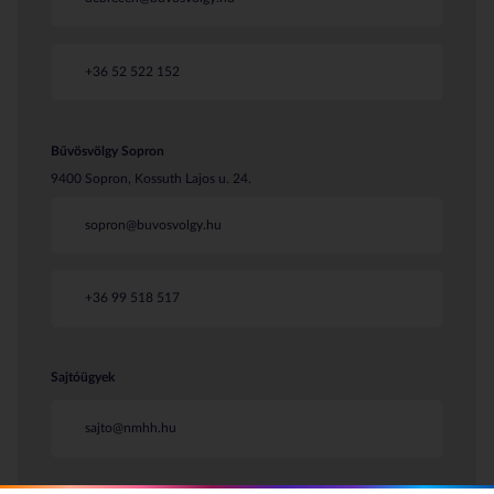
+36 52 522 152
Bűvösvölgy Sopron
9400 Sopron, Kossuth Lajos u. 24.
sopron@buvosvolgy.hu
+36 99 518 517
Sajtóügyek
sajto@nmhh.hu