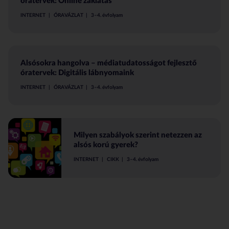
óratervek: Online zaklatás
INTERNET
ÓRAVÁZLAT
3–4. évfolyam
Alsósokra hangolva – médiatudatosságot fejlesztő
óratervek: Digitális lábnyomaink
INTERNET
ÓRAVÁZLAT
3–4. évfolyam
Milyen szabályok szerint netezzen az
alsós korú gyerek?
INTERNET
CIKK
3–4. évfolyam