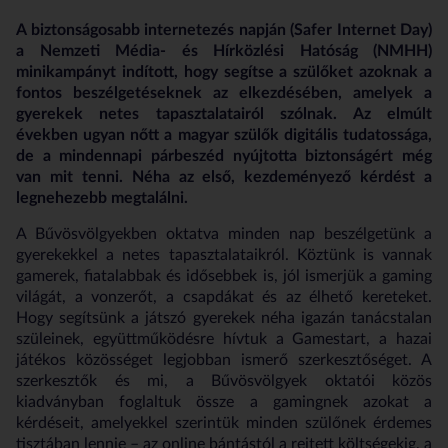
A biztonságosabb internetezés napján (Safer Internet Day)
a Nemzeti Média- és Hírközlési Hatóság (NMHH)
minikampányt indított, hogy segítse a szülőket azoknak a
fontos beszélgetéseknek az elkezdésében, amelyek a
gyerekek netes tapasztalatairól szólnak. Az elmúlt
években ugyan nőtt a magyar szülők digitális tudatossága,
de a mindennapi párbeszéd nyújtotta biztonságért még
van mit tenni. Néha az első, kezdeményező kérdést a
legnehezebb megtalálni.
A Bűvösvölgyekben oktatva minden nap beszélgetünk a
gyerekekkel a netes tapasztalataikról. Köztünk is vannak
gamerek, fiatalabbak és idősebbek is, jól ismerjük a gaming
világát, a vonzerőt, a csapdákat és az élhető kereteket.
Hogy segítsünk a játszó gyerekek néha igazán tanácstalan
szüleinek, együttműködésre hívtuk a Gamestart, a hazai
játékos közösséget legjobban ismerő szerkesztőséget. A
szerkesztők és mi, a Bűvösvölgyek oktatói közös
kiadványban foglaltuk össze a gamingnek azokat a
kérdéseit, amelyekkel szerintük minden szülőnek érdemes
tisztában lennie – az online bántástól a rejtett költségekig, a